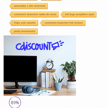
autoradio 1 din motorisé
comment brancher radar de recul
led logo projektor opel
frigo usb canette
comment brancher led voiture
jacky moumoute
89%