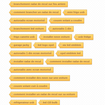
branchement radar de recul sur feu arriere
comment brancher un radar de recul
mini frigo usb
autoradio ecran motorisé
couvre volant a coudre
branchement led voiture
autoradio 1 din
frigo canette usb
installer neon voiture
usb fridge
garage jacky
led logo opel
vw led emblem
autoradio 1 din ecran motorisé
opel emblem led
installer radar de recul
comment installer radar de recul
autoradio avec ecran motorisé
comment installer des neon sur une voiture
couvre volant cuir à coudre
comment installer un radar de recul sur sa voiture
refrigerateur usb
led t10 bulb