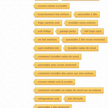
couvre volant a coudre
branchement led voiture
autoradio 1 din
frigo canette usb
installer neon voiture
usb fridge
garage jacky
led logo opel
vw led emblem
autoradio 1 din ecran motorisé
opel emblem led
installer radar de recul
comment installer radar de recul
autoradio avec ecran motorisé
comment installer des neon sur une voiture
couvre volant cuir à coudre
comment installer un radar de recul sur sa voiture
refrigerateur usb
led t10 bulb
autoradio 1 din motorisé