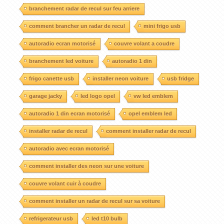
branchement radar de recul sur feu arriere
comment brancher un radar de recul
mini frigo usb
autoradio ecran motorisé
couvre volant a coudre
branchement led voiture
autoradio 1 din
frigo canette usb
installer neon voiture
usb fridge
garage jacky
led logo opel
vw led emblem
autoradio 1 din ecran motorisé
opel emblem led
installer radar de recul
comment installer radar de recul
autoradio avec ecran motorisé
comment installer des neon sur une voiture
couvre volant cuir à coudre
comment installer un radar de recul sur sa voiture
refrigerateur usb
led t10 bulb