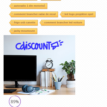
autoradio 1 din motorisé
comment brancher radar de recul
led logo projektor opel
frigo usb canette
comment brancher led voiture
jacky moumoute
89%